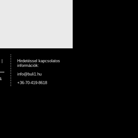
t
|
Hirdetéssel kapcsolatos
információk:
info@buli1.hu
&
+36-70-419-8618