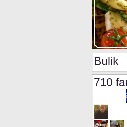
Bulik
710 fa