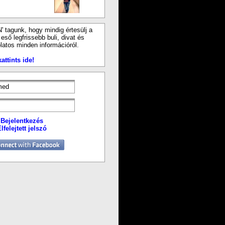
N' tagunk, hogy mindig értesülj a
ső legfrissebb buli, divat és
latos minden információról.
attints ide!
Bejelentkezés
lfelejtett jelszó