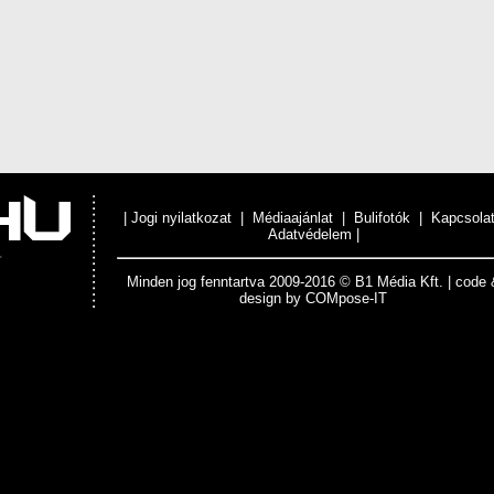
|
Jogi nyilatkozat
|
Médiaajánlat
|
Bulifotók
|
Kapcsola
Adatvédelem
|
Minden jog fenntartva 2009-2016 © B1 Média Kft. | code 
design by
COMpose-IT