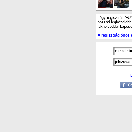
Légy regisztrált 'FU
hozzád legközelebb e
lakhelyeddel kapcso
A regisztrációhoz k
E