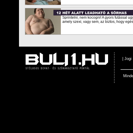
Sprintelni, nem kocogni! A gyors futással ug
amely szexi, vagy sem, az biztos, hogy egé
|
Jogi
Minde