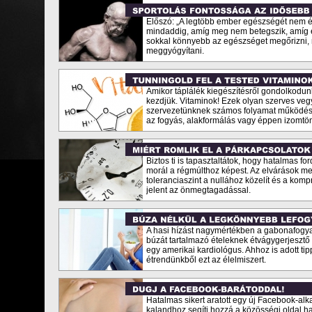
Előszó: „A legtöbb ember egészségét nem ér
mindaddig, amíg meg nem betegszik, amíg el
sokkal könnyebb az egészséget megőrizni, 
meggyógyítani.
Amikor táplálék kiegészítésről gondolkodun
kezdjük. Vitaminok! Ezek olyan szerves veg
szervezetünknek számos folyamat működés
az fogyás, alakformálás vagy éppen izomtö
Biztos ti is tapasztaltátok, hogy hatalmas for
morál a régmúlthoz képest. Az elvárások m
toleranciaszint a nullához közelít és a ko
jelent az önmegtagadással.
A hasi hízást nagymértékben a gabonafogya
búzát tartalmazó ételeknek étvágygerjesztő
egy amerikai kardiológus. Ahhoz is adott tipp
étrendünkből ezt az élelmiszert.
Hatalmas sikert aratott egy új Facebook-al
kalandhoz segíti hozzá a közösségi oldal ha