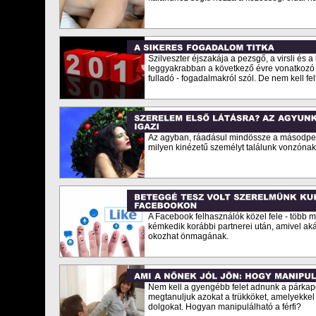
Szilveszter éjszakája a pezsgő, a virsli és a
leggyakrabban a következő évre vonatkozó
fulladó - fogadalmakról szól. De nem kell fel
Az agyban, ráadásul mindössze a másodperc 
milyen kinézetű személyt találunk vonzónak 
A Facebook felhasználók közel fele - több mi
kémkedik korábbi partnerei után, amivel akár
okozhat önmagának.
Nem kell a gyengébb felet adnunk a párkapcs
megtanuljuk azokat a trükköket, amelyekkel
dolgokat. Hogyan manipulálható a férfi?