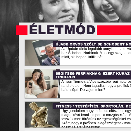
Az Update-diéta legalább annyi indulatot vál
hoz Schobert Norbinak. Most egy szegedi orv
miatt, aki beperli kritikusát.
Allison Tierney, a Vice szerzője régi motoro
randioldalon. Nem tagadja, hogy a profilok 
balra söpri. De vajon miért?
Úgy gondolom nagyon fontos először is eg
magunkévá tenni: a sport, a mozgás = élet é
tesszük mert törődünk az egészségünkel és f
Azért, hogy a jövőben is egészségesek mara
hosszú életet élhessünk.