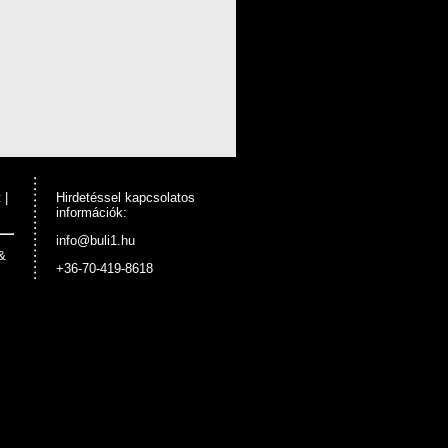
t
|
Hirdetéssel kapcsolatos
információk:
info@buli1.hu
&
+36-70-419-8618