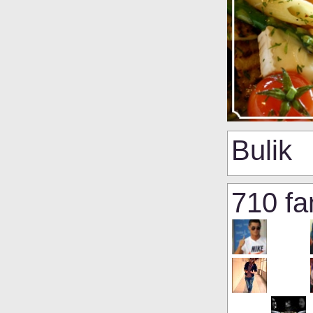
Bulik
710 fa