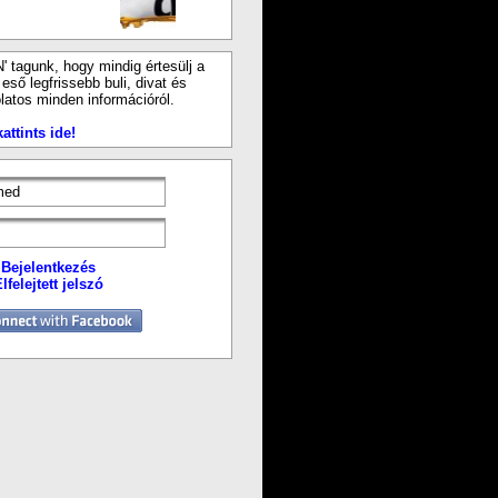
N' tagunk, hogy mindig értesülj a
ső legfrissebb buli, divat és
latos minden információról.
attints ide!
Bejelentkezés
lfelejtett jelszó