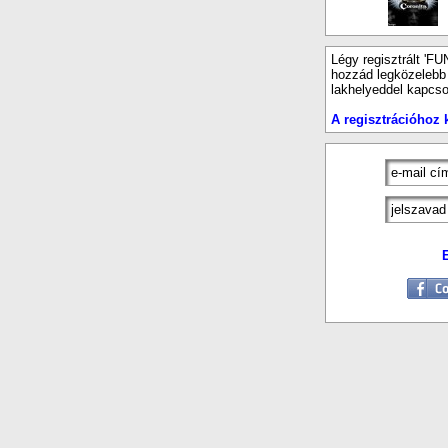
Légy regisztrált 'FU
hozzád legközelebb e
lakhelyeddel kapcso
A regisztrációhoz k
E