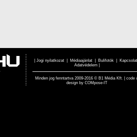
|
Jogi nyilatkozat
|
Médiaajánlat
|
Bulifotók
|
Kapcsola
Adatvédelem
|
Minden jog fenntartva 2009-2016 © B1 Média Kft. | code 
design by
COMpose-IT